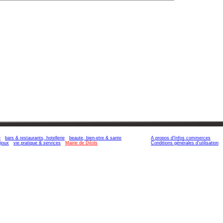
e
bars & restaurants, hotellerie
beaute, bien-etre & sante
A propos d'Infos commerces
ijoux
vie pratique & services
Mairie de Déols
Conditions générales d'utilisation