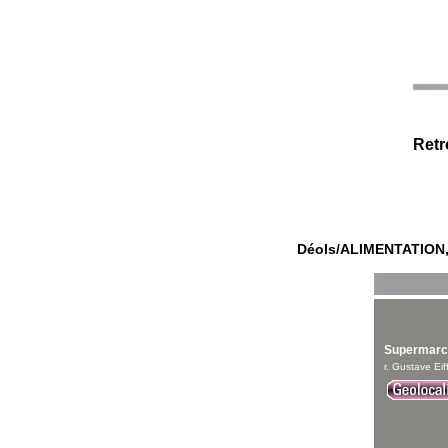
Retr
Déols
/
ALIMENTATION
Supermarch
r. Gustave Ei