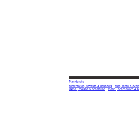
Plan du site
alimentation, saveurs & douceurs
auto, moto & cycl
immo , maison & decoration
mode , accessoires & b