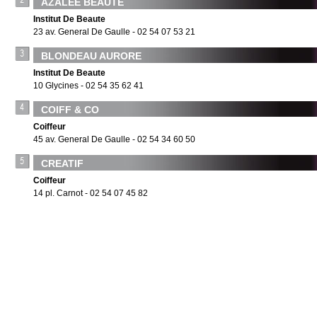
AZALEE BEAUTE
Institut De Beaute
23 av. General De Gaulle - 02 54 07 53 21
BLONDEAU AURORE
Institut De Beaute
10 Glycines - 02 54 35 62 41
COIFF & CO
Coiffeur
45 av. General De Gaulle - 02 54 34 60 50
CREATIF
Coiffeur
14 pl. Carnot - 02 54 07 45 82
DELICAT'INSTITUT
Institut De Beaute
12 route Issoudun - 02 54 08 40 72
FABIO SALSA
Coiffeur
r. Gustave Eiffel - 02 54 07 37 70