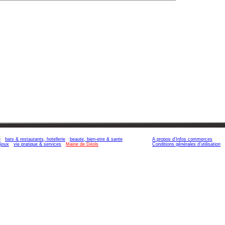
e
bars & restaurants, hotellerie
beaute, bien-etre & sante
A propos d'Infos commerces
ijoux
vie pratique & services
Mairie de Déols
Conditions générales d'utilisation