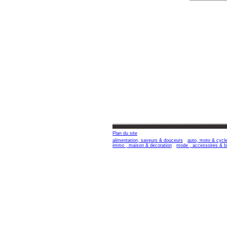
Plan du site
alimentation, saveurs & douceurs
auto, moto & cycl
immo , maison & decoration
mode , accessoires & b