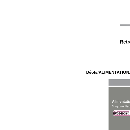
Retr
Déols
/
ALIMENTATION
Alimentati
3 square Myo